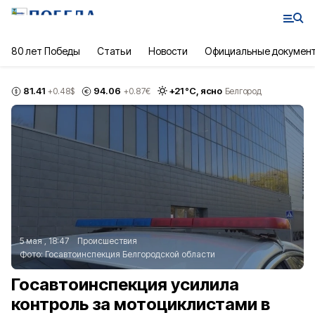
80 лет Победы
Статьи
Новости
Официальные докумен
81.41
94.06
+
21
°С,
ясно
+0.48
$
+0.87
€
Белгород
5 мая , 18:47
Происшествия
Фото:
Госавтоинспекция Белгородской области
Госавтоинспекция усилила
контроль за мотоциклистами в