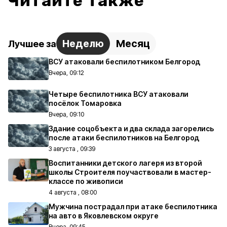
Читайте также
Неделю
Месяц
Лучшее за
ВСУ атаковали беспилотником Белгород
Вчера, 09:12
Четыре беспилотника ВСУ атаковали
посёлок Томаровка
Вчера, 09:10
Здание соцобъекта и два склада загорелись
после атаки беспилотников на Белгород
3 августа , 09:39
Воспитанники детского лагеря из второй
школы Строителя поучаствовали в мастер-
классе по живописи
4 августа , 08:00
Мужчина пострадал при атаке беспилотника
на авто в Яковлевском округе
Вчера, 09:45