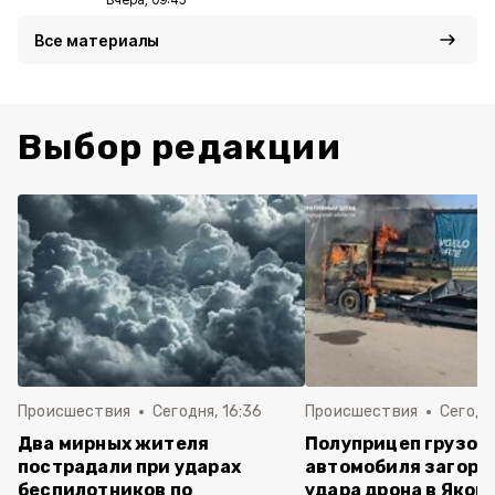
Все материалы
Выбор редакции
Происшествия
Сегодня, 16:36
Происшествия
Сегодня
Два мирных жителя
Полуприцеп грузов
пострадали при ударах
автомобиля загоре
беспилотников по
удара дрона в Яков