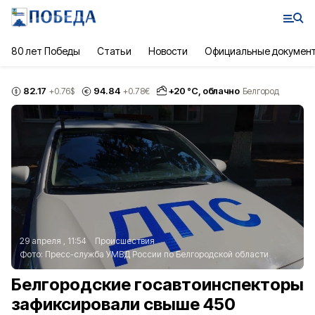
80 лет Победы
Статьи
Новости
Официальные докумен
82.17
94.84
+
20
°С,
облачно
+0.76
$
+0.78
€
Белгород
29 апреля , 11:54
Происшествия
Фото:
Пресс-служба УМВД России по Белгородской области
Белгородские госавтоинспекторы
зафиксировали свыше 450