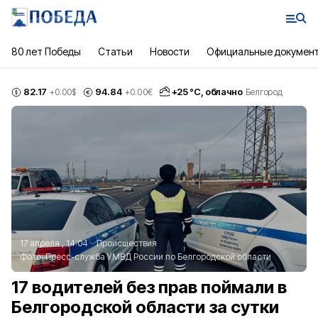
80 лет Победы
Статьи
Новости
Официальные докумен
82.17
94.84
+
25
°С,
облачно
+0.00
$
+0.00
€
Белгород
17 апреля , 14:04
Происшествия
Фото:
Пресс-служба УМВД России по Белгородской области
17 водителей без прав поймали в
Белгородской области за сутки