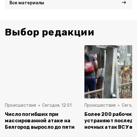
Все материалы
Выбор редакции
Происшествия
Сегодня, 12:51
Происшествия
Сегодня
Число погибших при
Более 200 рабочих
массированной атаке на
устраняют последс
Белгород выросло до пяти
ночных атак ВСУ в 