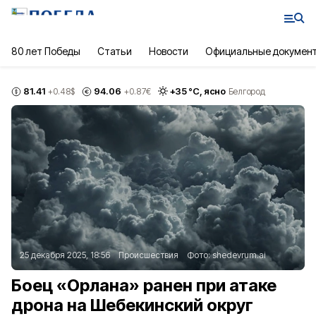
80 лет Победы
Статьи
Новости
Официальные докумен
81.41
94.06
+
35
°С,
ясно
+0.48
$
+0.87
€
Белгород
25 декабря 2025, 18:56
Происшествия
Фото:
shedevrum.ai
Боец «Орлана» ранен при атаке
дрона на Шебекинский округ