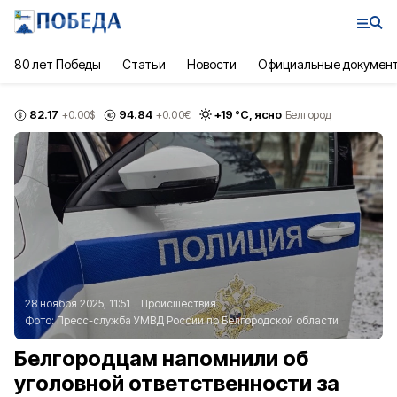
80 лет Победы
Статьи
Новости
Официальные докумен
82.17
94.84
+
19
°С,
ясно
+0.00
$
+0.00
€
Белгород
28 ноября 2025, 11:51
Происшествия
Фото:
Пресс-служба УМВД России по Белгородской области
Белгородцам напомнили об
уголовной ответственности за