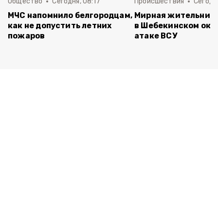
Общество
Сегодня, 08:17
Происшествия
Сегодн
МЧС напомнило белгородцам,
Мирная жительница
как не допустить летних
в Шебекинском окр
пожаров
атаке ВСУ