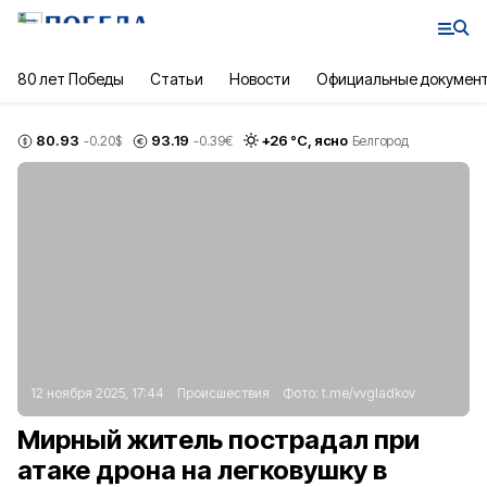
80 лет Победы
Статьи
Новости
Официальные докумен
80.93
93.19
+
26
°С,
ясно
-0.20
$
-0.39
€
Белгород
12 ноября 2025, 17:44
Происшествия
Фото:
t.me/vvgladkov
Мирный житель пострадал при
атаке дрона на легковушку в