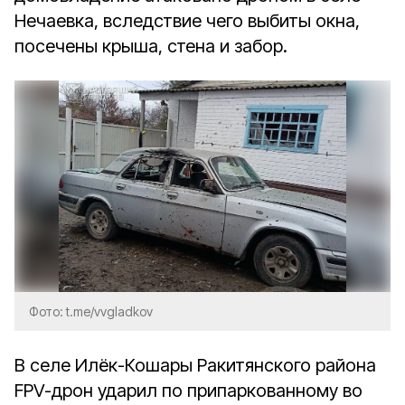
Нечаевка, вследствие чего выбиты окна,
посечены крыша, стена и забор.
Фото: t.me/vvgladkov
В селе Илёк-Кошары Ракитянского района
FPV-дрон ударил по припаркованному во