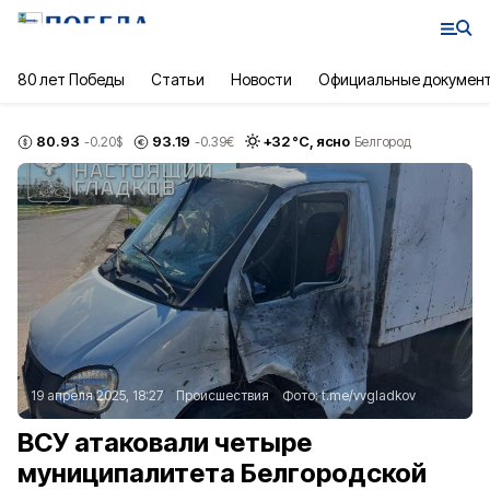
80 лет Победы
Статьи
Новости
Официальные докумен
80.93
93.19
+
32
°С,
ясно
-0.20
$
-0.39
€
Белгород
19 апреля 2025, 18:27
Происшествия
Фото:
t.me/vvgladkov
ВСУ атаковали четыре
муниципалитета Белгородской