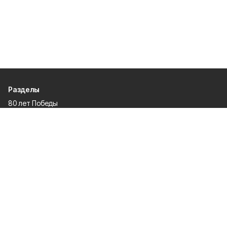
Разделы
80 лет Победы
Новости
Статьи
Официальные документы
Спорт
Культура
Политика
Проекты
Происшествия
Газета