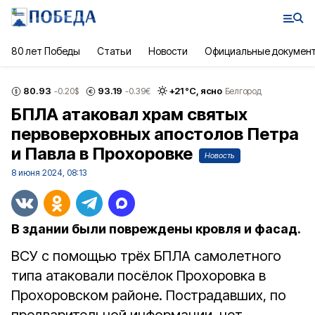
80 лет Победы
Статьи
Новости
Официальные докумен
80.93
93.19
+
21
°С,
ясно
-0.20
$
-0.39
€
Белгород
БПЛА атаковал храм святых
первоверховных апостолов Петра
и Павла в Прохоровке
Новость
8 июня 2024, 08:13
В здании были повреждены кровля и фасад.
ВСУ с помощью трёх БПЛА самолетного
типа атаковали посёлок Прохоровка в
Прохоровском районе. Пострадавших, по