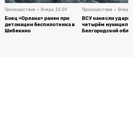
Происшествия
Вчера, 22:59
Происшествия
Вчера, 
Боец «Орлана» ранен при
ВСУ нанесли удары 
детонации беспилотника в
четырём муниципа
Шебекино
Белгородской обла