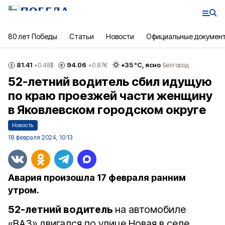
80 лет Победы
Статьи
Новости
Официальные докумен
81.41
94.06
+
35
°С,
ясно
+0.48
$
+0.87
€
Белгород
52-летний водитель сбил идущую
по краю проезжей части женщину
в Яковлевском городском округе
Новость
18 февраля 2024, 10:13
Авария произошла 17 февраля ранним
утром.
52-летний водитель
на автомобиле
«ВАЗ» двигался по улице Новая в селе