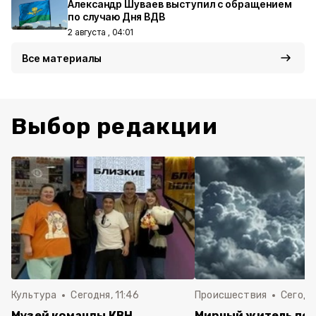
Александр Шуваев выступил с обращением
по случаю Дня ВДВ
2 августа , 04:01
Все материалы
Выбор редакции
Культура
Сегодня, 11:46
Происшествия
Сегодня
Музей команды КВН
Мирный житель пос