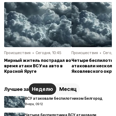
Происшествия
Сегодня, 10:45
Происшествия
Сегодня
Мирный житель пострадал во
Четыре беспилотни
время атаки ВСУ на авто в
атаковали несколь
Красной Яруге
Яковлевского окру
Неделю
Месяц
Лучшее за
ВСУ атаковали беспилотником Белгород
Вчера, 09:12
Четыре беспилотника ВСУ атаковали