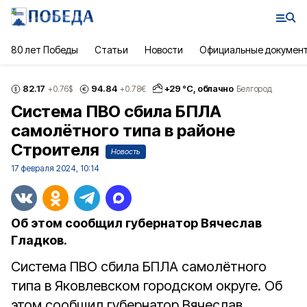
80 лет Победы
Статьи
Новости
Официальные докумен
82.17
94.84
+
29
°С,
облачно
+0.76
$
+0.78
€
Белгород
Система ПВО сбила БПЛА
самолётного типа в районе
Строителя
Новость
17 февраля 2024, 10:14
Об этом сообщил губернатор Вячеслав
Гладков.
Система ПВО сбила БПЛА самолётного
типа в Яковлевском городском округе. Об
этом сообщил губернатор Вячеслав