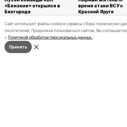
«Близкие» открылся в
время атаки ВСУ на 
Белгороде
Красной Яруге
Cайт использует файлы cookie и сервисы сбора технических да
посетителей.
Продолжая пользоваться сайтом, Вы соглашаете
с
Политикой обработки персональных данных.
Соревнования прошли в Подмосковье.
Принять
Врио губернатора Белгородской области
Александр Шуваев сообщил о
триумфальном выступлении региональных
команд на окружном этапе Всероссийской
военно-патриотической игры «Зарница
2.0», который прошёл в Подмосковье.
Белгородская область заняла первое место
в общем зачёте среди 18 регионов
Центрального федерального округа.