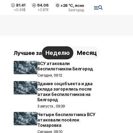
81.41
94.06
+
28
°С,
ясно
+0.48
$
+0.87
€
Белгород
Неделю
Месяц
Лучшее за
ВСУ атаковали
беспилотником Белгород
Сегодня, 09:12
Здание соцобъекта и два
склада загорелись после
атаки беспилотников на
Белгород
3 августа , 09:39
Четыре беспилотника ВСУ
атаковали посёлок
Томаровка
Сегодня, 09:10