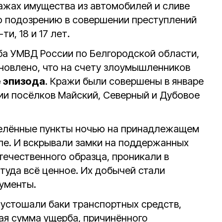
ажах имущества из автомобилей и сливе
о подозрению в совершении преступлений
и, 18 и 17 лет.
а УМВД России по Белгородской области,
новлено, что на счету злоумышленников
 эпизода
. Кражи были совершены в январе
рии посёлков Майский, Северный и Дубовое
елённые пункты ночью на принадлежащем
ле. И вскрывали замки на поддержанных
течественного образца, проникали в
туда всё ценное. Их добычей стали
рументы.
устошали баки транспортных средств,
щая сумма ущерба, причинённого