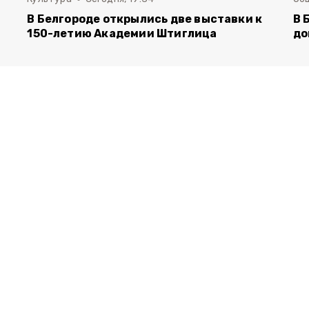
В Белгороде открылись две выставки к
В 
150-летию Академии Штиглица
до