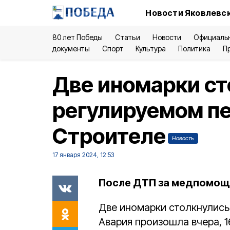
Новости Яковлевск
80 лет Победы
Статьи
Новости
Официаль
документы
Спорт
Культура
Политика
П
Две иномарки ст
регулируемом пе
Строителе
Новость
17 января 2024, 12:53
После ДТП за медпомощ
Две иномарки столкнулись
Авария произошла вчера, 16