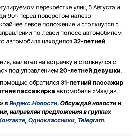
егулируемом перекрёстке улиц 5 Августа и
ди 90» перед поворотом налево
 крайнее левое положение и столкнулся с
аправлении по левой полосе автомобилем
ого автомобиля находился
32-летней
ния, вылетел на встречку и столкнулся с
с» под управлением
20-летней девушки
.
едпомощью обратился
31-летний пассажир
етняя пассажирка
автомобиля «Мазда».
» в
Яндекс.Новости
. Обсуждай новости и
ии, направляй предложения в группах
Контакте
,
Одноклассники
,
Telegram
.