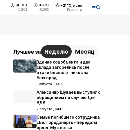
80.93
93.19
+
21
°С,
ясно
-0.20
$
-0.39
€
Белгород
Неделю
Месяц
Лучшее за
Здание соцобъекта и два
склада загорелись после
атаки беспилотников на
Белгород
3 августа , 09:39
Александр Шуваев выступил с
обращением по случаю Дня
ВДВ
2 августа , 04:01
Семье погибшего сотрудника
«Белгородэнерго» передали
орден Мужества