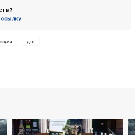
сте?
ссылку
авария
дтп