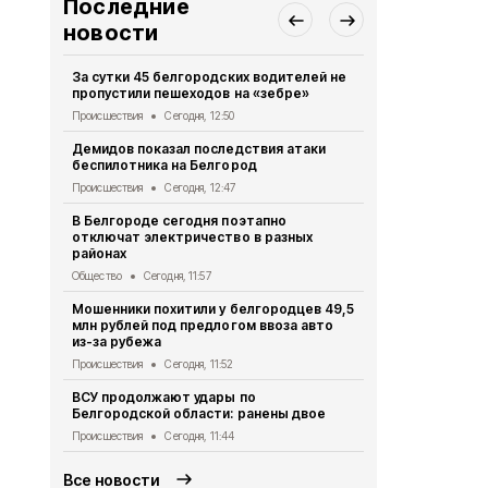
Последние
новости
За сутки 45 белгородских водителей не
Три человек
пропустили пешеходов на «зебре»
беспилотни
Происшествия
Сегодня, 12:50
Происшествия
Демидов показал последствия атаки
В Белгород
беспилотника на Белгород
строительс
на Кашарск
Происшествия
Сегодня, 12:47
Общество
Се
В Белгороде сегодня поэтапно
отключат электричество в разных
Мужчина по
районах
беспилотник
округе
Общество
Сегодня, 11:57
Происшествия
Мошенники похитили у белгородцев 49,5
млн рублей под предлогом ввоза авто
ВСУ атаков
из-за рубежа
Происшествия
Происшествия
Сегодня, 11:52
Четыре бес
ВСУ продолжают удары по
посёлок То
Белгородской области: ранены двое
Происшествия
Происшествия
Сегодня, 11:44
Все новости