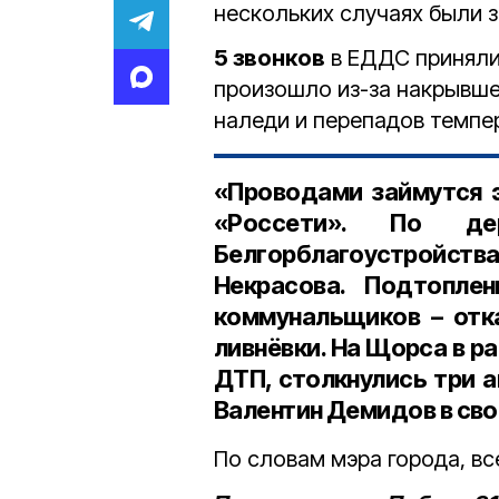
нескольких случаях были 
5 звонков
в ЕДДС приняли
произошло из-за накрывше
наледи и перепадов темпе
«Проводами займутся э
«Россети». По дер
Белгорблагоустройст
Некрасова. Подтопле
коммунальщиков – отк
ливнёвки. На Щорса в 
ДТП, столкнулись три 
Валентин Демидов в сво
По словам мэра города, в