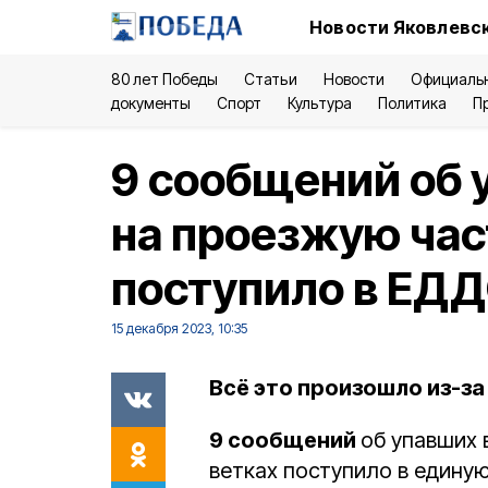
Новости Яковлевск
80 лет Победы
Статьи
Новости
Официаль
документы
Спорт
Культура
Политика
П
9 сообщений об 
на проезжую час
поступило в ЕД
15 декабря 2023, 10:35
Всё это произошло из-з
9 сообщений
об упавших 
ветках поступило в едину