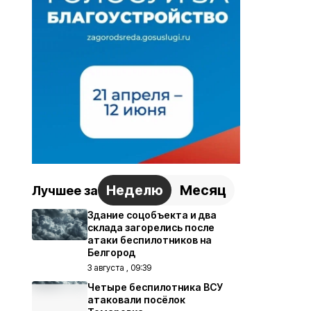
Неделю
Месяц
Лучшее за
Здание соцобъекта и два
склада загорелись после
атаки беспилотников на
Белгород
3 августа , 09:39
Четыре беспилотника ВСУ
атаковали посёлок