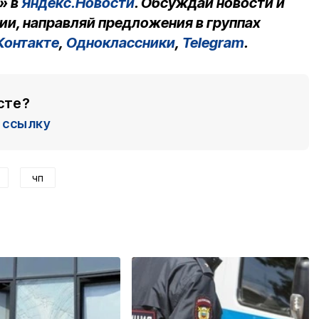
» в
Яндекс.Новости
. Обсуждай новости и
ии, направляй предложения в группах
Контакте
,
Одноклассники
,
Telegram
.
сте?
ссылку
чп