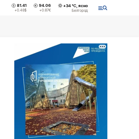
81.41
94.06
+
34
°С,
ясно
+0.48
$
+0.87
€
Белгород