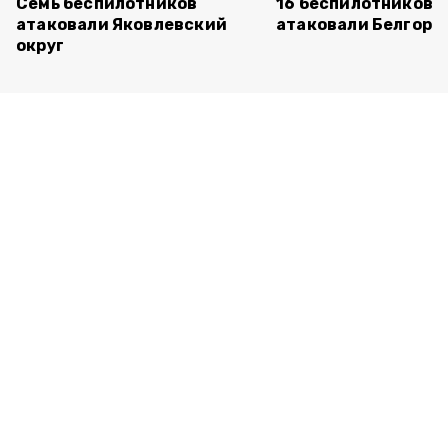
Семь беспилотников
16 беспилотников 
атаковали Яковлевский
атаковали Белгоро
округ