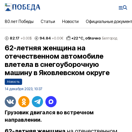
80 лет Победы
Статьи
Новости
Официальные докумен
82.17
94.84
+
22
°С,
облачно
+0.00
$
+0.00
€
Белгород
62-летняя женщина на
отечественном автомобиле
влетела в снегоуборочную
машину в Яковлевском округе
Новость
14 декабря 2023, 10:37
Грузовик двигался во встречном
направлении.
62-летняя женщина
на отечественном