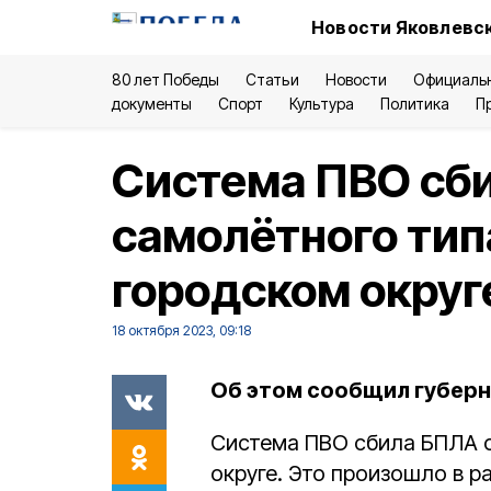
Новости Яковлевск
80 лет Победы
Статьи
Новости
Официаль
документы
Спорт
Культура
Политика
П
Система ПВО сб
самолётного тип
городском округ
18 октября 2023, 09:18
Об этом сообщил губерн
Система ПВО сбила БПЛА с
округе. Это произошло в р