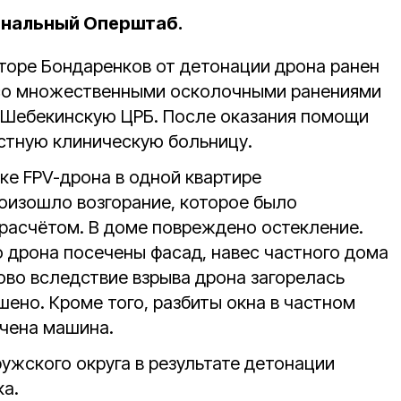
ональный Оперштаб.
уторе Бондаренков от детонации дрона ранен
со множественными осколочными ранениями
в Шебекинскую ЦРБ. После оказания помощи
астную клиническую больницу.
ке FPV-дрона в одной квартире
оизошло возгорание, которое было
расчётом. В доме повреждено остекление.
о дрона посечены фасад, навес частного дома
ово вследствие взрыва дрона загорелась
ено. Кроме того, разбиты окна в частном
ечена машина.
ужского округа в результате детонации
ка.