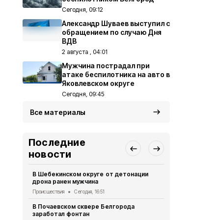
Сегодня, 09:12
Александр Шуваев выступил с
обращением по случаю Дня
ВДВ
2 августа , 04:01
Мужчина пострадал при
атаке беспилотника на авто в
Яковлевском округе
Сегодня, 09:45
Все материалы
Последние
новости
В Шебекинском округе от детонации
Дом офицер
дрона ранен мужчина
новое обор
Происшествия
Сегодня, 16:51
Культура
Сег
В Почаевском сквере Белгорода
Более 50 м
заработал фонтан
белгородца