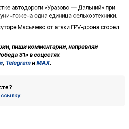
астке автодороги «Уразово — Дальний» при
 уничтожена одна единица сельхозтехники.
хуторе Масычево от атаки FPV-дрона сгорел
рии, пиши комментарии, направляй
обеда 31» в соцсетях
и
,
Telegram
и
MAX
.
сте?
ссылку