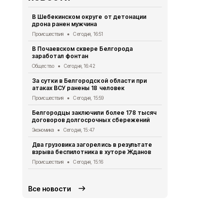
В Шебекинском округе от детонации
Дом офицер
дрона ранен мужчина
новое обор
Происшествия
Сегодня, 16:51
Культура
Сег
В Почаевском сквере Белгорода
Более 50 м
заработал фонтан
белгородца
Общество
Сегодня, 16:42
Экономика
Се
За сутки в Белгородской области при
За сутки 45
атаках ВСУ ранены 18 человек
пропустили
Происшествия
Сегодня, 15:59
Происшествия
Белгородцы заключили более 178 тысяч
Демидов по
договоров долгосрочных сбережений
беспилотни
Экономика
Сегодня, 15:47
Происшествия
Два грузовика загорелись в результате
В Белгород
взрыва беспилотника в хуторе Жданов
отключат э
районах
Происшествия
Сегодня, 15:16
Общество
Се
Все новости