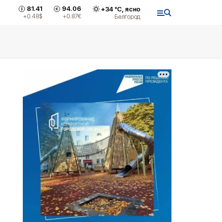
81.41
94.06
+
34
°С,
ясно
+0.48
$
+0.87
€
Белгород