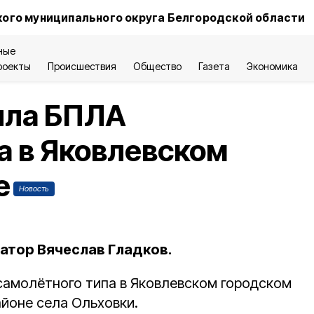
ого муниципального округа Белгородской области
ные
роекты
Происшествия
Общество
Газета
Экономика
ила БПЛА
а в Яковлевском
е
Новость
атор Вячеслав Гладков.
амолётного типа в Яковлевском городском
айоне села Ольховки.