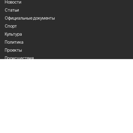
Новости
Статьи
Официальные документы
Спорт
Культура
Политика
Проекты
Происшествия
Газета
Общество
Экономика
О проекте
Об издании
Правила использования
Рекламодателям
Специальная оценка условий труда