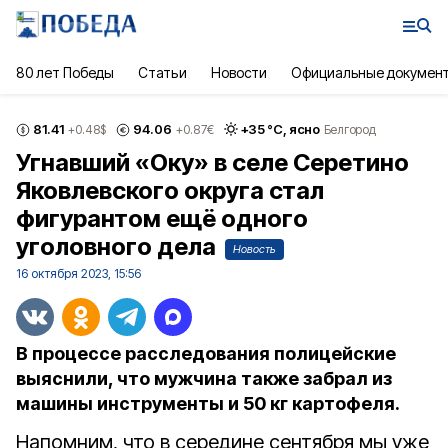
80 лет Победы
Статьи
Новости
Официальные докумен
81.41
94.06
+
35
°С,
ясно
+0.48
$
+0.87
€
Белгород
Угнавший «Оку» в селе Серетино
Яковлевского округа стал
фигурантом ещё одного
уголовного дела
Новость
16 октября 2023, 15:56
В процессе расследования полицейские
выяснили, что мужчина также забрал из
машины инструменты и 50 кг картофеля.
Напомним, что в середине сентября мы уже