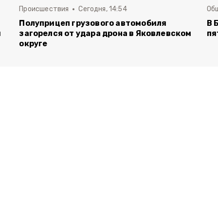
Происшествия
Сегодня, 14:54
Об
Полуприцеп грузового автомобиля
В 
й
загорелся от удара дрона в Яковлевском
пя
округе