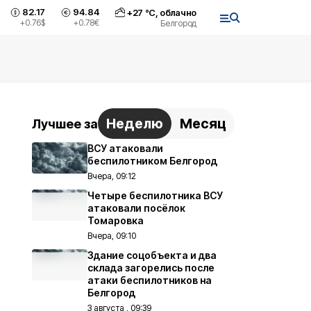
82.17
94.84
+
27
°С,
облачно
+0.76
$
+0.78
€
Белгород
Неделю
Месяц
Лучшее за
ВСУ атаковали
беспилотником Белгород
Вчера, 09:12
Четыре беспилотника ВСУ
атаковали посёлок
Томаровка
Вчера, 09:10
Здание соцобъекта и два
склада загорелись после
атаки беспилотников на
Белгород
3 августа , 09:39