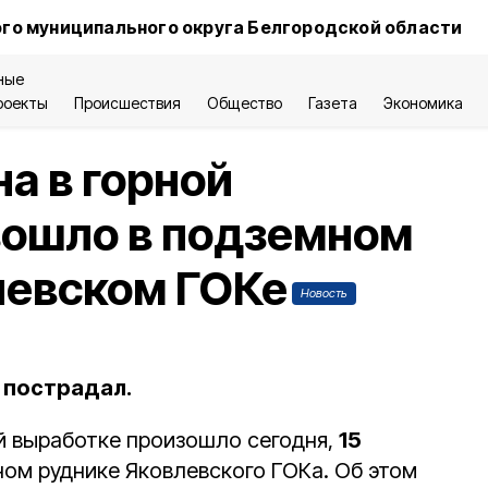
го муниципального округа Белгородской области
ные
роекты
Происшествия
Общество
Газета
Экономика
а в горной
зошло в подземном
левском ГОКе
Новость
 пострадал.
й выработке произошло сегодня,
15
емном руднике Яковлевского ГОКа. Об этом