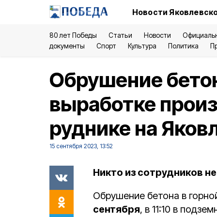
Новости Яковлевско
80 лет Победы
Статьи
Новости
Официаль
документы
Спорт
Культура
Политика
П
Обрушение бетон
выработке прои
руднике на Яков
15 сентября 2023, 13:52
Никто из сотрудников не
Обрушение бетона в горно
сентября
, в 11:10 в подз