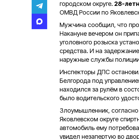
городском округе.
28-летн
ОМВД России по Яковлевск
Мужчина сообщил, что пр
Накануне вечером он припа
уголовного розыска устан
средства. И на задержан
наружные службы полиции
Инспекторы ДПС остановил
Белгорода под управлени
находился за рулём в сост
было водительского удост
Злоумышленник, согласно
Яковлевском округе спирт
автомобиль ему потребова
увидел незапертую во дво