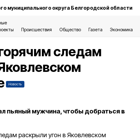
го муниципального округа Белгородской области
ные
роекты
Происшествия
Общество
Газета
Экономика
 горячим следам
 Яковлевском
е
Новость
ал пьяный мужчина, чтобы добраться в
ледам раскрыли угон в Яковлевском