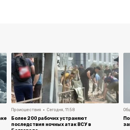
Происшествия
Сегодня, 11:58
Об
аке
Более 200 рабочих устраняют
По
последствия ночных атак ВСУ в
за