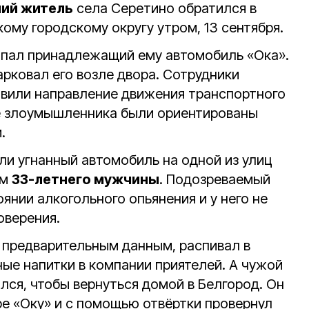
ий житель
села Серетино обратился в
ому городскому округу утром, 13 сентября.
опал принадлежащий ему автомобиль «Ока».
рковал его возле двора. Сотрудники
овили направление движения транспортного
ие злоумышленника были ориентированы
.
и угнанный автомобиль на одной из улиц
ем
33-летнего мужчины
. Подозреваемый
оянии алкогольного опьянения и у него не
оверения.
 предварительным данным, распивал в
ные напитки в компании приятелей. А чужой
лся, чтобы вернуться домой в Белгород. Он
ре «Оку» и с помощью отвёртки провернул