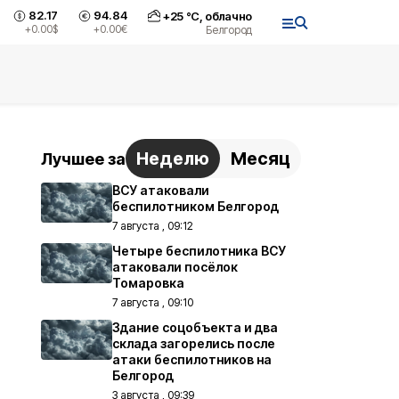
82.17
94.84
+
25
°С,
облачно
+0.00
$
+0.00
€
Белгород
Неделю
Месяц
Лучшее за
ВСУ атаковали
беспилотником Белгород
7 августа , 09:12
Четыре беспилотника ВСУ
атаковали посёлок
Томаровка
7 августа , 09:10
Здание соцобъекта и два
склада загорелись после
атаки беспилотников на
Белгород
3 августа , 09:39