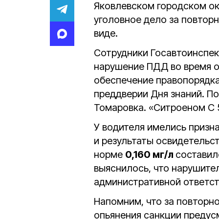
Яковлевском городском ок
уголовное дело за повтор
виде.
Сотрудники Госавтоинспек
нарушение ПДД во время о
обеспечение правопорядка
преддверии Дня знаний. П
Томаровка. «Ситроеном С 
У водителя имелись призн
и результаты освидетельс
норме
0,160 мг/л
составил
выяснилось, что нарушите
административной ответст
Напомним, что за повторн
опьянения санкции предус