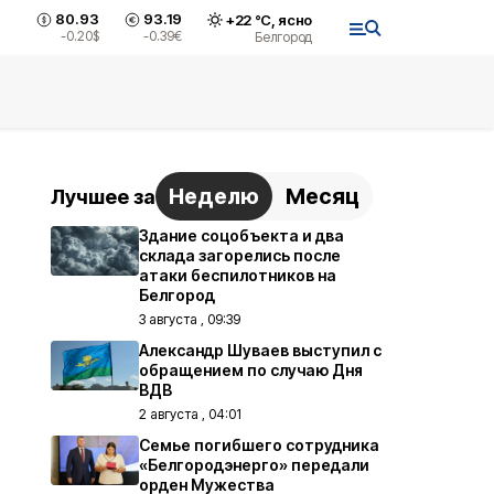
80.93
93.19
+
22
°С,
ясно
-0.20
$
-0.39
€
Белгород
Неделю
Месяц
Лучшее за
Здание соцобъекта и два
склада загорелись после
атаки беспилотников на
Белгород
3 августа , 09:39
Александр Шуваев выступил с
обращением по случаю Дня
ВДВ
2 августа , 04:01
Семье погибшего сотрудника
«Белгородэнерго» передали
орден Мужества