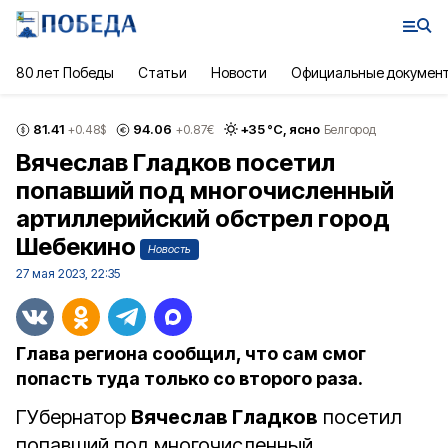
80 лет Победы
Статьи
Новости
Официальные докумен
81.41
94.06
+
35
°С,
ясно
+0.48
$
+0.87
€
Белгород
Вячеслав Гладков посетил
попавший под многочисленный
артиллерийский обстрел город
Шебекино
Новость
27 мая 2023, 22:35
Глава региона сообщил, что сам смог
попасть туда только со второго раза.
ГУбернатор
Вячеслав Гладков
посетил
попавший под многочисленный