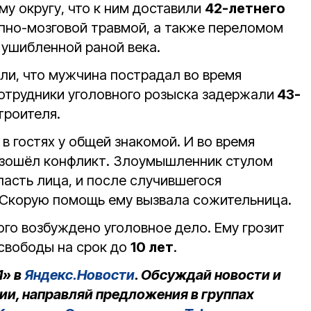
у округу, что к ним доставили
42-летнего
епно-мозговой травмой, а также переломом
 ушибленной раной века.
ли, что мужчина пострадал во время
отрудники уголовного розыска задержали
43-
троителя.
 гостях у общей знакомой. И во время
изошёл конфликт. Злоумышленник стулом
ласть лица, и после случившегося
 Скорую помощь ему вызвала сожительница.
го возбуждено уголовное дело. Ему грозит
 свободы на срок до
10 лет
.
1» в
Яндекс.Новости
. Обсуждай новости и
ии, направляй предложения в группах