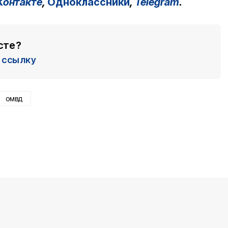
Контакте
,
Одноклассники
,
Telegram
.
сте?
ссылку
омвд