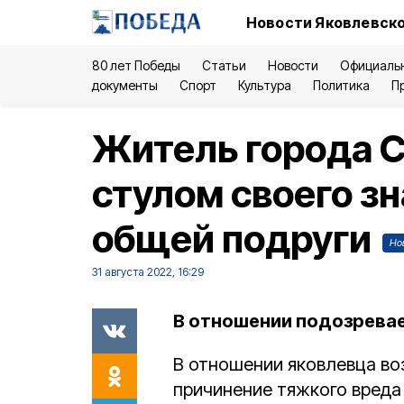
Новости Яковлевско
80 лет Победы
Статьи
Новости
Официаль
документы
Спорт
Культура
Политика
П
Житель города С
стулом своего зн
общей подруги
Но
31 августа 2022, 16:29
В отношении подозревае
В отношении яковлевца во
причинение тяжкого вреда