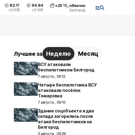
82.17
94.84
+
25
°С,
облачно
+0.00
$
+0.00
€
Белгород
Неделю
Месяц
Лучшее за
ВСУ атаковали
беспилотником Белгород
7 августа , 09:12
Четыре беспилотника ВСУ
атаковали посёлок
Томаровка
7 августа , 09:10
Здание соцобъекта и два
склада загорелись после
атаки беспилотников на
Белгород
3 августа , 09:39