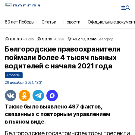
80 лет Победы
Статьи
Новости
Официальные докумен
80.93
93.19
+
32
°С,
ясно
-0.20
$
-0.39
€
Белгород
Белгородские правоохранители
поймали более 4 тысяч пьяных
водителей с начала 2021 года
Новость
29 декабря 2021, 13:31
Также было выявлено 497 фактов,
связанных с повторным управлением
в пьяном виде.
Белгородские госавтоинспекторы пресекли