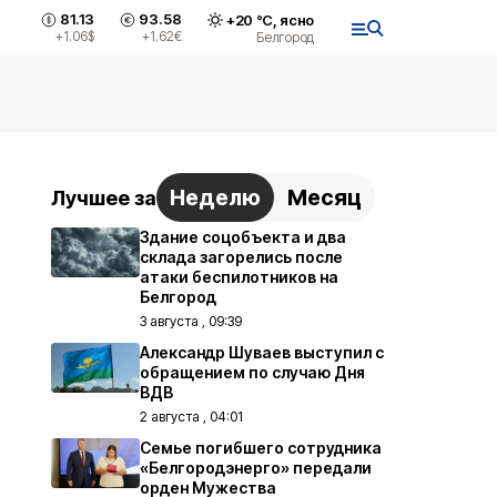
81.13
93.58
+
20
°С,
ясно
+1.06
$
+1.62
€
Белгород
Неделю
Месяц
Лучшее за
Здание соцобъекта и два
склада загорелись после
атаки беспилотников на
Белгород
3 августа , 09:39
Александр Шуваев выступил с
обращением по случаю Дня
ВДВ
2 августа , 04:01
Семье погибшего сотрудника
«Белгородэнерго» передали
орден Мужества