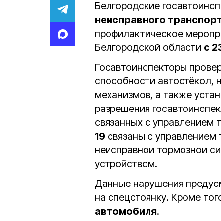
Белгородские госавтоинсп
неисправного транспор
профилактическое мероп
Белгородской области
с 2
Госавтоинспекторы прове
способности автостёкол, 
механизмов, а также уста
разрешения госавтоинспе
связанных с управлением 
19
связаны с управлением 
неисправной тормозной си
устройством.
Данные нарушения предус
на спецстоянку. Кроме тог
автомобиля
.