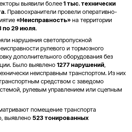
екторы выявили более
1 тыс. технически
та
. Правоохранители провели оперативно-
риятие
«Неисправность»
на территории
3 по 29 июля
.
ряли нарушения светопропускной
неисправности рулевого и тормозного
новку дополнительного оборудования без
кции. Было выявлено
1277 нарушений
,
технически неисправным транспортом. Из них
транспортным средством с заведомо
стемой, рулевым управлением или сцепным
матривают помещение транспорта
о, выявлено
523 тонированных