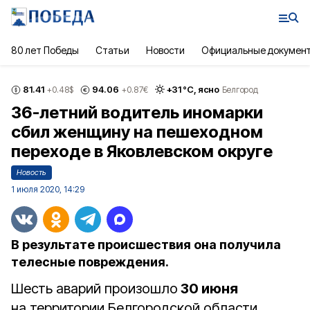
80 лет Победы
Статьи
Новости
Официальные докумен
81.41
94.06
+
31
°С,
ясно
+0.48
$
+0.87
€
Белгород
36-летний водитель иномарки
сбил женщину на пешеходном
переходе в Яковлевском округе
Новость
1 июля 2020, 14:29
В результате происшествия она получила
телесные повреждения.
Шесть аварий произошло
30 июня
на территории Белгородской области.