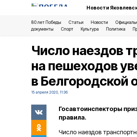
Новости Яковлевск
80 лет Победы
Статьи
Новости
Официаль
документы
Спорт
Культура
Политика
П
Число наездов т
на пешеходов у
в Белгородской 
15 апреля 2020, 11:36
Госавтоинспекторы при
правила.
Число наездов транспортн