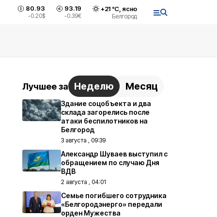
80.93
93.19
+
21
°С,
ясно
-0.20
$
-0.39
€
Белгород
Неделю
Месяц
Лучшее за
Здание соцобъекта и два
склада загорелись после
атаки беспилотников на
Белгород
3 августа , 09:39
Александр Шуваев выступил с
обращением по случаю Дня
ВДВ
2 августа , 04:01
Семье погибшего сотрудника
«Белгородэнерго» передали
орден Мужества