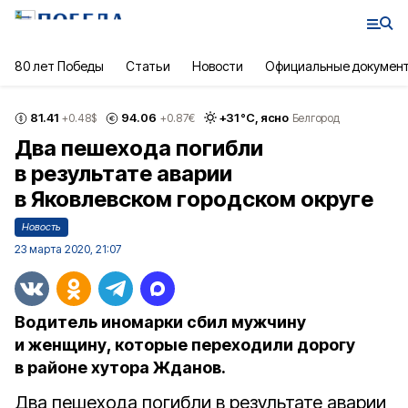
80 лет Победы
Статьи
Новости
Официальные докумен
81.41
94.06
+
31
°С,
ясно
+0.48
$
+0.87
€
Белгород
Два пешехода погибли
в результате аварии
в Яковлевском городском округе
Новость
23 марта 2020, 21:07
Водитель иномарки сбил мужчину
и женщину, которые переходили дорогу
в районе хутора Жданов.
Два пешехода погибли в результате аварии