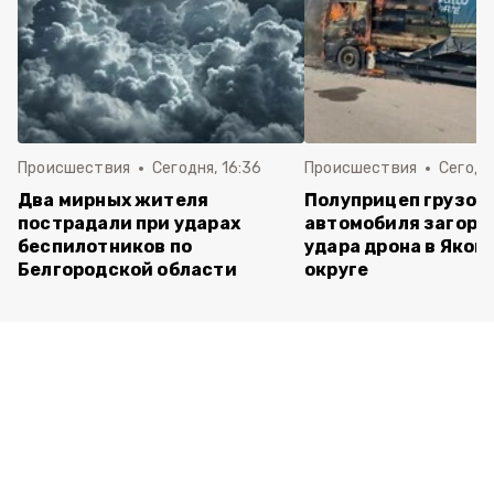
Происшествия
Сегодня, 16:36
Происшествия
Сегодня
Два мирных жителя
Полуприцеп грузов
пострадали при ударах
автомобиля загоре
беспилотников по
удара дрона в Яков
Белгородской области
округе