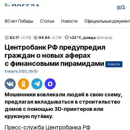
80 лет Победы
Статьи
Новости
Официальные докумен
82.17
94.84
+
22
°С,
дождь
+0.76
$
+0.78
€
Белгород
Центробанк РФ предупредил
граждан о новых аферах
с финансовыми пирамидами
Новость
5 марта 2020, 09:00
Мошенники вовлекали людей в свою схему,
предлагая вкладываться в строительство
домов с помощью 3D-принтеров или
круизную путёвку.
Пресс-служба Центробанка РФ