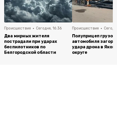
Происшествия
Сегодня, 16:36
Происшествия
Сегодня
Два мирных жителя
Полуприцеп грузов
пострадали при ударах
автомобиля загоре
беспилотников по
удара дрона в Яков
Белгородской области
округе