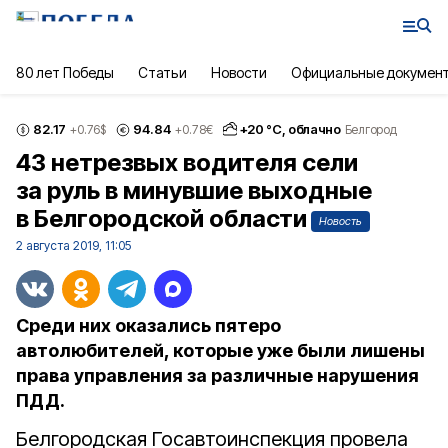
80 лет Победы
Статьи
Новости
Официальные докумен
82.17
94.84
+
20
°С,
облачно
+0.76
$
+0.78
€
Белгород
43 нетрезвых водителя сели
за руль в минувшие выходные
в Белгородской области
Новость
2 августа 2019, 11:05
Среди них оказались пятеро
автолюбителей, которые уже были лишены
права управления за различные нарушения
ПДД.
Белгородская Госавтоинспекция провела