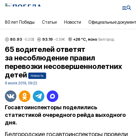
80 лет Победы
Статьи
Новости
Официальные докумен
80.93
93.19
+
26
°С,
ясно
-0.20
$
-0.39
€
Белгород
65 водителей ответят
за несоблюдение правил
перевозки несовершеннолетних
детей
Новость
6 июля 2019, 09:22
Госавтоинспекторы поделились
статистикой очередного рейда выходного
дня.
Белгородские госавтоинспекторы провели