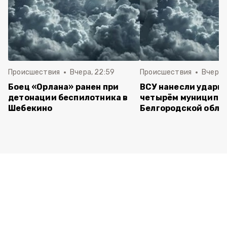
Происшествия
Вчера, 22:59
Происшествия
Вчера, 
Боец «Орлана» ранен при
ВСУ нанесли удары 
детонации беспилотника в
четырём муниципа
Шебекино
Белгородской обла