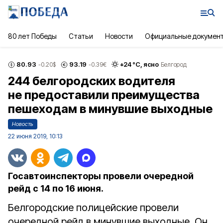
80 лет Победы
Статьи
Новости
Официальные докумен
80.93
93.19
+
24
°С,
ясно
-0.20
$
-0.39
€
Белгород
244 белгородских водителя
не предоставили преимущества
пешеходам в минувшие выходные
Новость
22 июня 2019, 10:13
Госавтоинспекторы провели очередной
рейд с 14 по 16 июня.
Белгородские полицейские провели
очередной рейд в минувшие выходные. Он