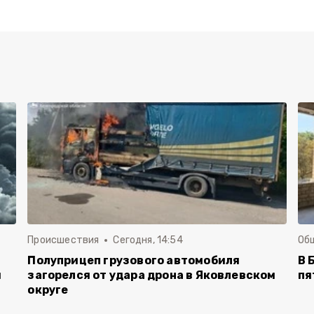
Происшествия
Сегодня, 14:54
Об
Полуприцеп грузового автомобиля
В 
й
загорелся от удара дрона в Яковлевском
пя
округе