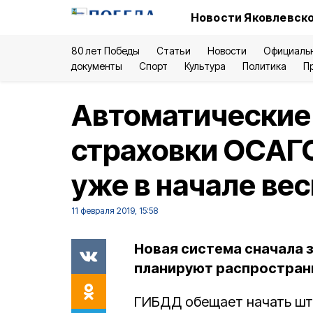
Новости Яковлевско
80 лет Победы
Статьи
Новости
Официаль
документы
Спорт
Культура
Политика
П
Автоматические 
страховки ОСАГО
уже в начале ве
11 февраля 2019, 15:58
Новая система сначала з
планируют распространи
ГИБДД обещает начать шт