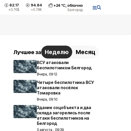
82.17
94.84
+
24
°С,
облачно
+0.76
$
+0.78
€
Белгород
Неделю
Месяц
Лучшее за
ВСУ атаковали
беспилотником Белгород
Вчера, 09:12
Четыре беспилотника ВСУ
атаковали посёлок
Томаровка
Вчера, 09:10
Здание соцобъекта и два
склада загорелись после
атаки беспилотников на
Белгород
3 августа , 09:39