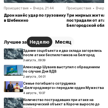
Происшествия
Вчера, 21:44
Происшествия
Вчера, 
Дрон нанёс удар по грузовику
Три мирных жител
в Шебекино
пострадали от атак
Белгородской обла
Неделю
Месяц
Лучшее за
Здание соцобъекта и два склада загорелись
после атаки беспилотников на Белгород
3 августа , 09:39
Александр Шуваев выступил с обращением
по случаю Дня ВДВ
2 августа , 04:01
Семье погибшего сотрудника
«Белгородэнерго» передали орден Мужества
4 августа , 10:37
Количество пострадавших при атаке на
коммерческий объект в Короче выросло до