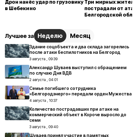
Дрон нанёс удар по грузовику
Три мирных жител
в Шебекино
пострадали от атак
Белгородской обла
Неделю
Месяц
Лучшее за
Здание соцобъекта и два склада загорелись
после атаки беспилотников на Белгород
3 августа , 09:39
Александр Шуваев выступил с обращением
по случаю Дня ВДВ
2 августа , 04:01
Семье погибшего сотрудника
«Белгородэнерго» передали орден Мужества
4 августа , 10:37
Количество пострадавших при атаке на
коммерческий объект в Короче выросло до
семи
3 августа , 09:40
Шуваев принял участие в памятных