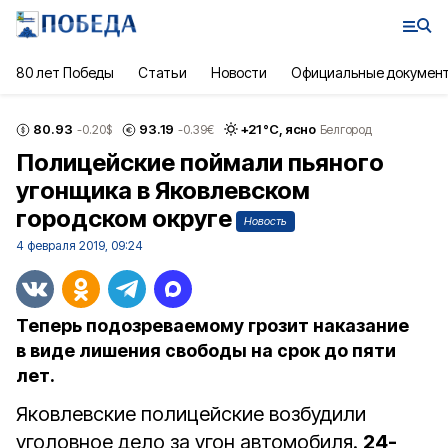
80 лет Победы
Статьи
Новости
Официальные докумен
80.93
93.19
+
21
°С,
ясно
-0.20
$
-0.39
€
Белгород
Полицейские поймали пьяного
угонщика в Яковлевском
городском округе
Новость
4 февраля 2019, 09:24
Теперь подозреваемому грозит наказание
в виде лишения свободы на срок до пяти
лет.
Яковлевские полицейские возбудили
уголовное дело за угон автомобиля.
24-