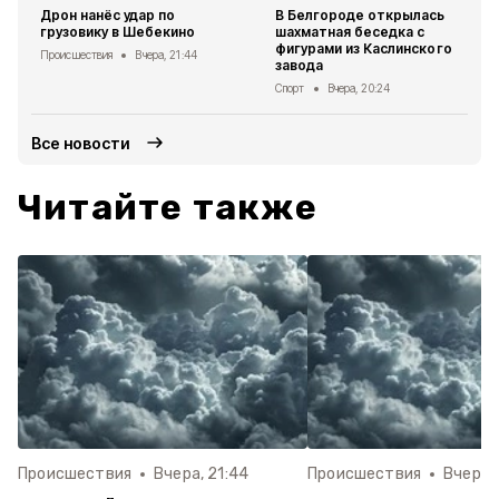
Дрон нанёс удар по
В Белгороде открылась
грузовику в Шебекино
шахматная беседка с
фигурами из Каслинского
Происшествия
Вчера, 21:44
завода
Спорт
Вчера, 20:24
Все новости
Читайте также
Происшествия
Вчера, 21:44
Происшествия
Вчера, 