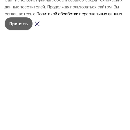
в Шебекино
шахматная беседка
данных посетителей.
Продолжая пользоваться сайтом, Вы
фигурами из Касли
соглашаетесь с
Политикой обработки персональных данных.
завода
Принять
Почётной гостьей праздника стала
международный гроссмейстер,
пятикратная чемпионка России,
трёхкратная олимпийская чемпионка и
чемпионка мира по блицу Валентина Гунина.
Вчера в парке Ленина в Белгороде
состоялось событие, которое, по словам
главы администрации Валентина
Демидова, войдёт в историю города.
Торжественно открыли уникальную