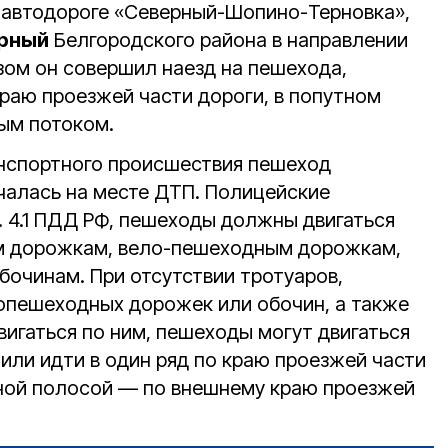
о автодороге «Северный-Шопино-Терновка»,
ерный
Белгородского района в направлении
зом он совершил наезд на пешехода,
краю проезжей части дороги, в попутном
ым потоком.
анспортного происшествия пешеход
чалась на месте ДТП. Полицейские
. 4.1 ПДД РФ, пешеходы должны двигаться
м дорожкам, вело-пешеходным дорожкам,
обочинам. При отсутствии тротуаров,
опешеходных дорожек или обочин, а также
вигаться по ним, пешеходы могут двигаться
или идти в один ряд по краю проезжей части
ьной полосой — по внешнему краю проезжей