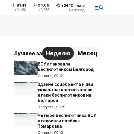
81.41
94.06
+
24
°С,
ясно
+0.48
$
+0.87
€
Белгород
Неделю
Месяц
Лучшее за
ВСУ атаковали
беспилотником Белгород
Сегодня, 09:12
Здание соцобъекта и два
склада загорелись после
атаки беспилотников на
Белгород
3 августа , 09:39
Четыре беспилотника ВСУ
атаковали посёлок
Томаровка
Сегодня, 09:10