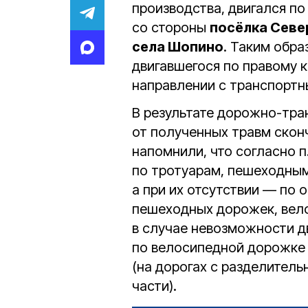
производства, двигался п
со стороны
посёлка Сев
села Шопино
. Таким обра
двигавшегося по правому 
направлении с транспортн
В результате дорожно-тр
от полученных травм скон
напомнили, что согласно п
по тротуарам, пешеходны
а при их отсутствии — по 
пешеходных дорожек, вел
в случае невозможности д
по велосипедной дорожке 
(на дорогах с разделител
части).