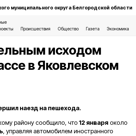
ого муниципального округа Белгородской области
ные
роекты
Происшествия
Общество
Газета
Экономика
тельным исходом
ассе в Яковлевском
ершил наезд на пешехода.
ому району сообщило, что
12 января
около
ь
, управляя автомобилем иностранного