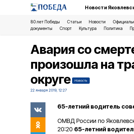
Новости Яковлевск
80 лет Победы
Статьи
Новости
Официаль
документы
Спорт
Культура
Политика
П
Авария со смер
произошла на тр
округе
Новость
22 января 2019, 12:27
65-летний водитель сов
ОМВД России по Яковлевск
20:20
65-летний водител