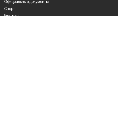
Официальные документы
Спорт
Культура
Политика
Проекты
Происшествия
Газета
Общество
Экономика
О проекте
Об издании
Правила использования
Рекламодателям
Специальная оценка условий труда
Политика конфиденциальности