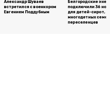
Александр Шуваев
Белгородские энер
встретился с военкором
подключили 36 нов
Евгением Поддубным
для детей-сирот,
многодетных семей
переселенцев