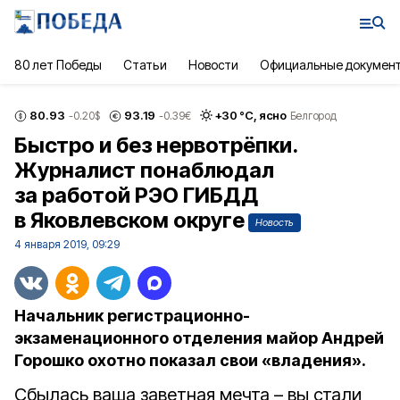
80 лет Победы
Статьи
Новости
Официальные докумен
80.93
93.19
+
30
°С,
ясно
-0.20
$
-0.39
€
Белгород
Быстро и без нервотрёпки.
Журналист понаблюдал
за работой РЭО ГИБДД
в Яковлевском округе
Новость
4 января 2019, 09:29
Начальник регистрационно-
экзаменационного отделения майор Андрей
Горошко охотно показал свои «владения».
Сбылась ваша заветная мечта – вы стали