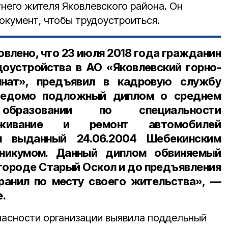
тнего жителя Яковлевского района. Он
кумент, чтобы трудоустроиться.
овлено, что 23 июля 2018 года гражданин
доустройства в АО «Яковлевский горно-
инат», предъявил в кадровую службу
ведомо подложный диплом о среднем
 образовании по специальности
уживание и ремонт автомобилей
ы выданный 24.06.2004 Шебекинским
хникумом. Данный диплом обвиняемый
 городе Старый Оскол и до предъявления
ранил по месту своего жительства», —
е.
пасности организации выявила поддельный