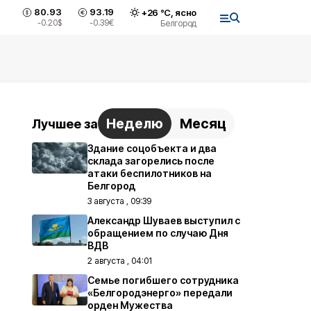
80.93
93.19
+
26
°С,
ясно
-0.20
$
-0.39
€
Белгород
Неделю
Месяц
Лучшее за
Здание соцобъекта и два
склада загорелись после
атаки беспилотников на
Белгород
3 августа , 09:39
Александр Шуваев выступил с
обращением по случаю Дня
ВДВ
2 августа , 04:01
Семье погибшего сотрудника
«Белгородэнерго» передали
орден Мужества