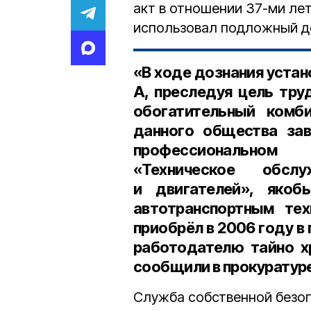
акт в отношении 37-ми ле
использовал подложный до
«В ходе дознания устан
А, преследуя цель тру
обогатительный комб
данного общества за
профессиональном
«Техническое обсл
и двигателей», якоб
автотранспортным те
приобрёл в 2006 году в
работодателю тайно х
сообщили в прокуратур
Служба собственной безо