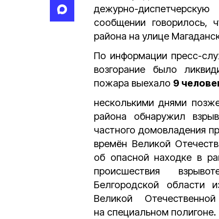
дежурно-диспетчерск
сообщении говорилось, ч
района на улице Магаданс
По информации пресс-слу
возгорание было ликви
пожара выехало
9 челове
несколькими днями позж
района обнаружил взрыв
частного домовладения п
времён Великой Отечеств
об опасной находке в ра
происшествия взрывот
Белгородской области 
Великой Отечественно
на специальном полигоне.