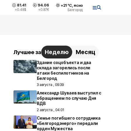
81.41
94.06
+
21
°С,
ясно
+0.48
$
+0.87
€
Белгород
Неделю
Месяц
Лучшее за
Здание соцобъекта и два
склада загорелись после
атаки беспилотников на
Белгород
3 августа , 09:39
Александр Шуваев выступил с
обращением по случаю Дня
ВДВ
2 августа , 04:01
Семье погибшего сотрудника
«Белгородэнерго» передали
орден Мужества