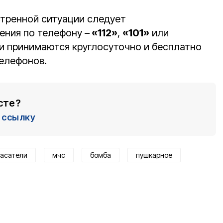
стренной ситуации следует
ения по телефону –
«112»
,
«101»
или
ки принимаются круглосуточно и бесплатно
телефонов.
сте?
ссылку
асатели
мчс
бомба
пушкарное