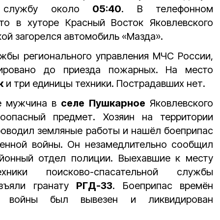
ую службу около
05:40
. В телефонном
то в хуторе Красный Восток Яковлевского
кой загорелся автомобиль «Мазда».
жбы регионального управления МЧС России,
дировано до приезда пожарных. На место
к
и три единицы техники. Пострадавших нет.
е мужчина в
селе Пушкарное
Яковлевского
оопасный предмет. Хозяин на территории
роводил земляные работы и нашёл боеприпас
енной войны. Он незамедлительно сообщил
йонный отдел полиции. Выехавшие к месту
ехники поисково-спасательной службы
изъяли гранату
РГД-33
. Боеприпас времён
й войны был вывезен и ликвидирован