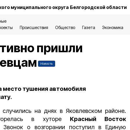
ого муниципального округа Белгородской области
ные
роекты
Происшествия
Общество
Газета
Экономика
ативно пришли
левцам
Новость
а место тушения автомобиля
ату.
 случились на днях в Яковлевском районе.
агорелась в хуторе
Красный Восток
. Звонок о возгорании поступил в Единую