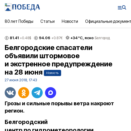
80 лет Победы
Статьи
Новости
Официальные докумен
81.41
94.06
+
34
°С,
ясно
+0.48
$
+0.87
€
Белгород
Белгородские спасатели
объявили штормовое
и экстренное предупреждение
на 28 июня
Новость
27 июня 2018, 17:43
Грозы и сильные порывы ветра накроют
регион.
Белгородский
центр по гидрометеорологии