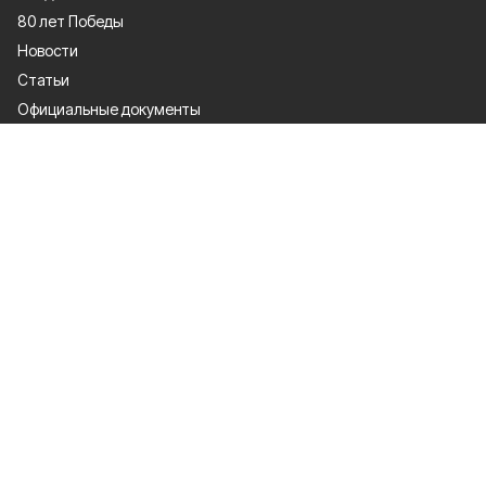
80 лет Победы
Новости
Статьи
Официальные документы
Спорт
Культура
Политика
Проекты
Происшествия
Газета
Общество
Экономика
О проекте
Об издании
Правила использования