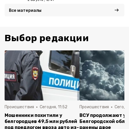
Все материалы
Выбор редакции
Происшествия
Сегодня, 11:52
Происшествия
Сегодня
Мошенники похитили у
ВСУ продолжают уд
белгородцев 49,5 млн рублей
Белгородской обла
под предлогом ввоза авто из-
ранены двое