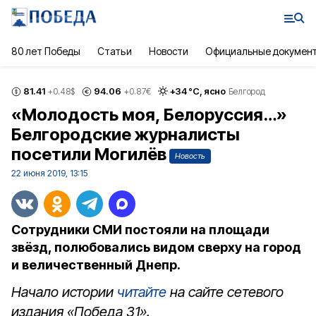
80 лет Победы
Статьи
Новости
Официальные докумен
81.41
94.06
+
34
°С,
ясно
+0.48
$
+0.87
€
Белгород
«Молодость моя, Белоруссия…»
Белгородские журналисты
посетили Могилёв
Новость
22 июня 2019, 13:15
Сотрудники СМИ постояли на площади
звёзд, полюбовались видом сверху на город
и величественный Днепр.
Начало истории
читайте
на сайте сетевого
издания «Победа 31».