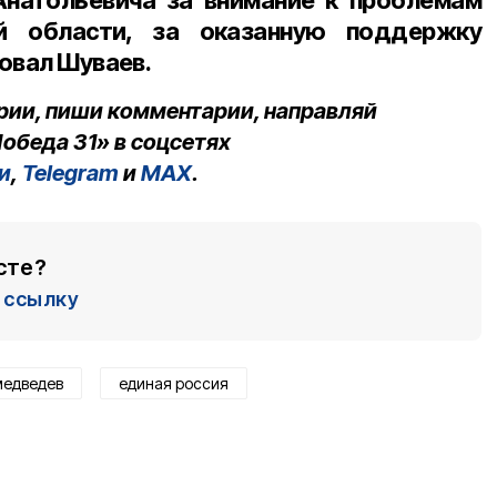
й области, за оказанную поддержку
овал Шуваев.
рии, пиши комментарии, направляй
обеда 31» в соцсетях
и
,
Telegram
и
MAX
.
сте?
ссылку
медведев
единая россия