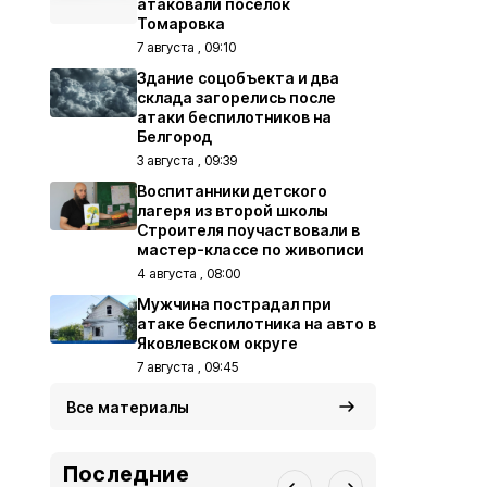
атаковали посёлок
Томаровка
7 августа , 09:10
Здание соцобъекта и два
склада загорелись после
атаки беспилотников на
Белгород
3 августа , 09:39
Воспитанники детского
лагеря из второй школы
Строителя поучаствовали в
мастер-классе по живописи
4 августа , 08:00
Мужчина пострадал при
атаке беспилотника на авто в
Яковлевском округе
7 августа , 09:45
Все материалы
Последние