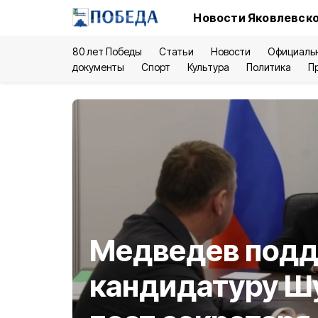
Новости Яковлевско
80 лет Победы
Статьи
Новости
Официаль
документы
Спорт
Культура
Политика
П
Медведев под
кандидатуру Ш