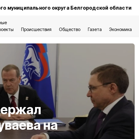
го муниципального округа Белгородской области
ные
роекты
Происшествия
Общество
Газета
Экономика
держал
уваева на