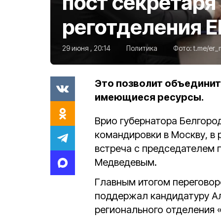
пост секретаря
реготделения Е
29 июня , 20:14
Политика
Фото:
t.me/er_
Это позволит объединит
имеющиеся ресурсы.
Врио губернатора Белгоро
командировки в Москву, в
встреча с председателем 
Медведевым.
Главным итогом переговор
поддержал кандидатуру А
регионального отделения 