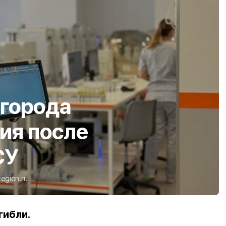
лгорода
ия после
СУ
region.ru
гибли.