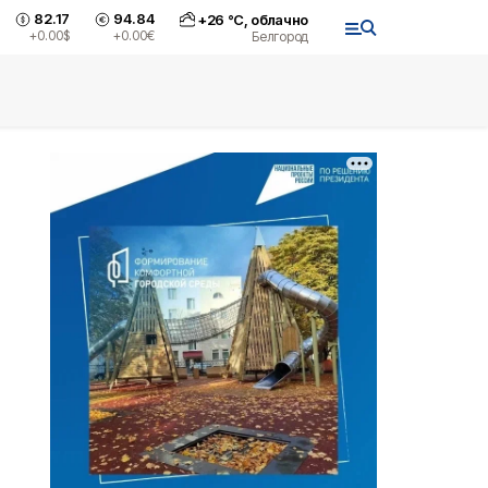
82.17
94.84
+
26
°С,
облачно
+0.00
$
+0.00
€
Белгород