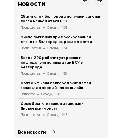
новости
25 жителей Белгорода получили ранения
16 беспило
после ночной атаки ВСУ
Белгород н
Происшествия
Сегодня, 14:39
Происшествия
Число погибших при массированной
Шуваев: ВСУ
атаке на Белгород выросло до пяти
Белгородск
Происшествия
Сегодня, 12:51
Происшествия
Более 200 рабочих устраняют
Инспекторы
последствия ночных атак ВСУ в
белгородца
Белгороде
безопасны
Происшествия
Сегодня, 11:58
Общество
Се
Почти 5 тысяч белгородских детей
В Яковлевс
записали в первый класс онлайн
дачный дом
Общество
Сегодня, 11:37
Происшествия
Семь беспилотников атаковали
Почти 9 млн
Яковлевский округ
белгородск
питание
Происшествия
Сегодня, 10:45
Экономика
Се
Все новости