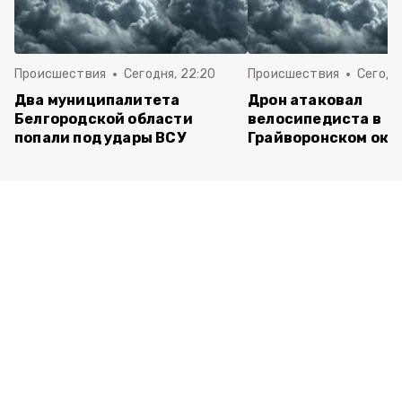
Происшествия
Сегодня, 22:20
Происшествия
Сегодня
Два муниципалитета
Дрон атаковал
Белгородской области
велосипедиста в
попали под удары ВСУ
Грайворонском окр