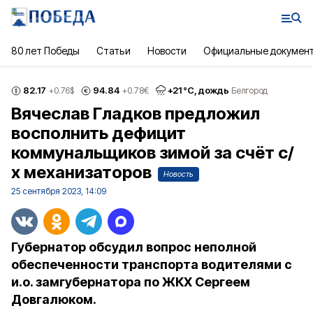
80 лет Победы
Статьи
Новости
Официальные докумен
82.17
94.84
+
21
°С,
дождь
+0.76
$
+0.78
€
Белгород
Вячеслав Гладков предложил
восполнить дефицит
коммунальщиков зимой за счёт с/
х механизаторов
Новость
25 сентября 2023, 14:09
Губернатор обсудил вопрос неполной
обеспеченности транспорта водителями с
и.о. замгубернатора по ЖКХ Сергеем
Довгалюком.