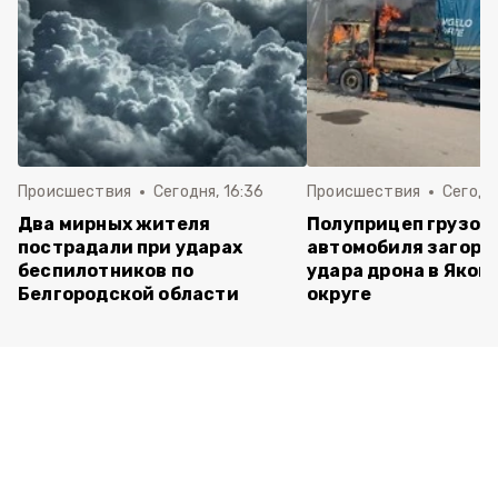
Происшествия
Сегодня, 16:36
Происшествия
Сегодня
Два мирных жителя
Полуприцеп грузов
пострадали при ударах
автомобиля загоре
беспилотников по
удара дрона в Яков
Белгородской области
округе