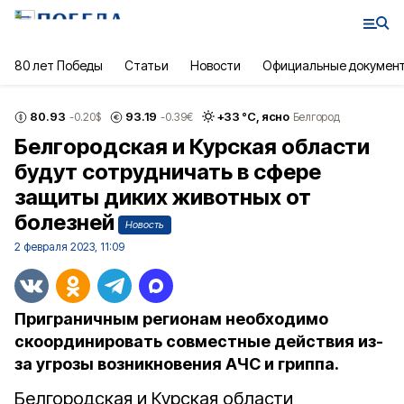
80 лет Победы
Статьи
Новости
Официальные докумен
80.93
93.19
+
33
°С,
ясно
-0.20
$
-0.39
€
Белгород
Белгородская и Курская области
будут сотрудничать в сфере
защиты диких животных от
болезней
Новость
2 февраля 2023, 11:09
Приграничным регионам необходимо
скоординировать совместные действия из-
за угрозы возникновения АЧС и гриппа.
Белгородская и Курская области