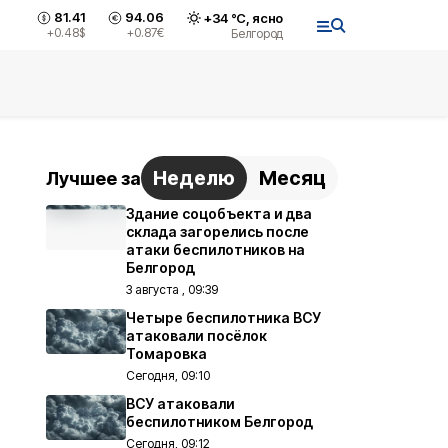
81.41
94.06
+
34
°С,
ясно
+0.48
$
+0.87
€
Белгород
Неделю
Месяц
Лучшее за
Здание соцобъекта и два
склада загорелись после
атаки беспилотников на
Белгород
3 августа , 09:39
Четыре беспилотника ВСУ
атаковали посёлок
Томаровка
Сегодня, 09:10
ВСУ атаковали
беспилотником Белгород
Сегодня, 09:12