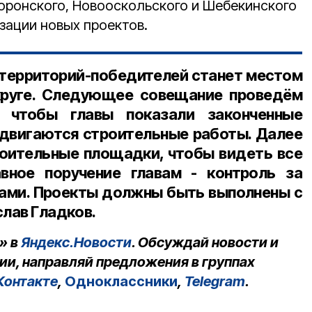
воронского, Новооскольского и Шебекинского
зации новых проектов.
з территорий-победителей станет местом
круге. Следующее совещание проведём
 чтобы главы показали законченные
родвигаются строительные работы. Далее
оительные площадки, чтобы видеть все
авное поручение главам - контроль за
ками. Проекты должны быть выполнены с
слав Гладков.
» в
Яндекс.Новости
. Обсуждай новости и
ии, направляй предложения в группах
Контакте
,
Одноклассники
,
Telegram
.