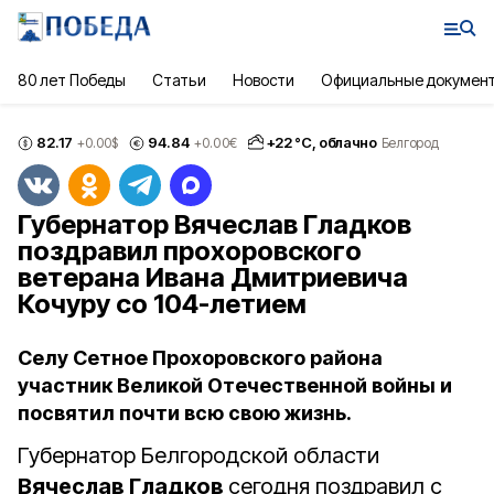
80 лет Победы
Статьи
Новости
Официальные докумен
82.17
94.84
+
22
°С,
облачно
+0.00
$
+0.00
€
Белгород
Губернатор Вячеслав Гладков
поздравил прохоровского
ветерана Ивана Дмитриевича
Кочуру со 104-летием
Селу Сетное Прохоровского района
участник Великой Отечественной войны и
посвятил почти всю свою жизнь.
Губернатор Белгородской области
Вячеслав Гладков
сегодня поздравил с