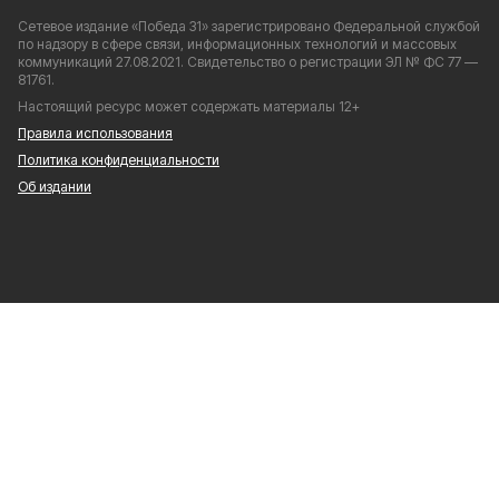
Сетевое издание «Победа 31» зарегистрировано Федеральной службой
по надзору в сфере связи, информационных технологий и массовых
коммуникаций 27.08.2021. Свидетельство о регистрации ЭЛ № ФС 77 —
81761.
Настоящий ресурс может содержать материалы 12+
Правила использования
Политика конфиденциальности
Об издании