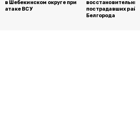
в Шебекинском округе при
восстановительных
атаке ВСУ
пострадавших райо
Белгорода