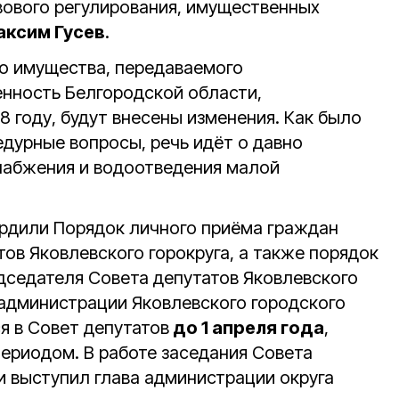
вового регулирования, имущественных
аксим Гусев
.
о имущества, передаваемого
енность Белгородской области,
 году, будут внесены изменения. Как было
едурные вопросы, речь идёт о давно
набжения и водоотведения малой
рдили Порядок личного приёма граждан
ов Яковлевского горокруга, а также порядок
дседателя Совета депутатов Яковлевского
 администрации Яковлевского городского
я в Совет депутатов
до 1 апреля года
,
ериодом. В работе заседания Совета
и выступил глава администрации округа