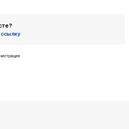
сте?
ссылку
нистрация