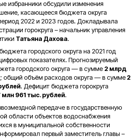
ные избранники обсудили изменения
ешение, касающееся бюджета округа
 период 2022 и 2023 годов. Докладывала
страции горокруга – начальник управления
итики
Татьяна Дахова
.
бюджета городского округа на 2021 год
цифровых показателях. Прогнозируемый
жета городского округа — в сумме
2 млрд
й
; общий объём расходов округа — в сумме
2
 рублей
. Дефицит бюджета горокруга
 млн 961 тыс. рублей
.
езвозмездной передаче в государственную
кой области объектов водоснабжения
ихся в муниципальной собственности
информировал первый заместитель главы –