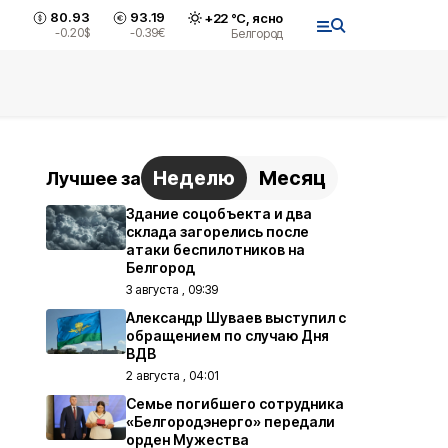
80.93
93.19
+
22
°С,
ясно
-0.20
$
-0.39
€
Белгород
Неделю
Месяц
Лучшее за
Здание соцобъекта и два
склада загорелись после
атаки беспилотников на
Белгород
3 августа , 09:39
Александр Шуваев выступил с
обращением по случаю Дня
ВДВ
2 августа , 04:01
Семье погибшего сотрудника
«Белгородэнерго» передали
орден Мужества