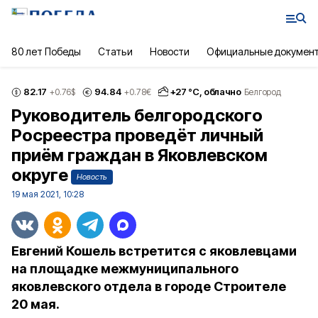
80 лет Победы
Статьи
Новости
Официальные докумен
82.17
94.84
+
27
°С,
облачно
+0.76
$
+0.78
€
Белгород
Руководитель белгородского
Росреестра проведёт личный
приём граждан в Яковлевском
округе
Новость
19 мая 2021, 10:28
Евгений Кошель встретится с яковлевцами
на площадке межмуниципального
яковлевского отдела в городе Строителе
20 мая.