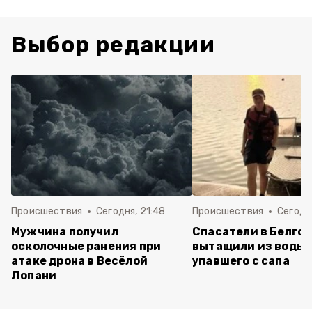
Выбор редакции
Происшествия
Сегодня, 21:48
Происшествия
Сегодн
Мужчина получил
Спасатели в Белго
осколочные ранения при
вытащили из воды 
атаке дрона в Весёлой
упавшего с сапа
Лопани