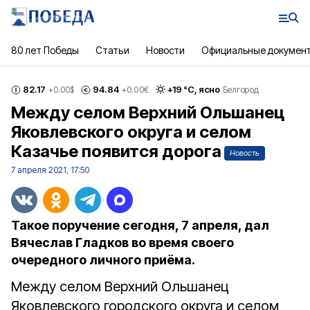
80 лет Победы
Статьи
Новости
Официальные докумен
82.17
94.84
+
19
°С,
ясно
+0.00
$
+0.00
€
Белгород
Между селом Верхний Ольшанец
Яковлевского округа и селом
Казачье появится дорога
Новость
7 апреля 2021, 17:50
Такое поручение сегодня, 7 апреля, дал
Вячеслав Гладков во время своего
очередного личного приёма.
Между селом Верхний Ольшанец
Яковлевского городского округа и селом