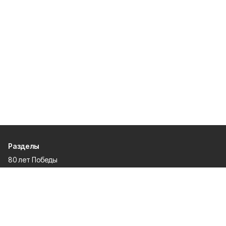
Разделы
80 лет Победы
Новости
Статьи
Официальные документы
Спорт