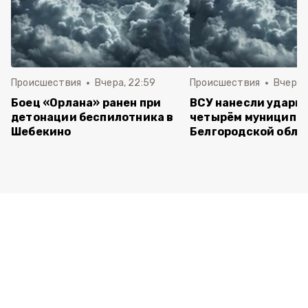
Происшествия
Вчера, 22:59
Происшествия
Вчера, 
Боец «Орлана» ранен при
ВСУ нанесли удары 
детонации беспилотника в
четырём муниципа
Шебекино
Белгородской обла