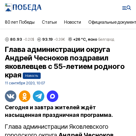
80 лет Победы
Статьи
Новости
Официальные докумен
80.93
93.19
+
26
°С,
ясно
-0.20
$
-0.39
€
Белгород
Глава администрации округа
Андрей Чесноков поздравил
яковлевцев с 55-летием родного
края
Новость
11 сентября 2020, 10:07
Сегодня и завтра жителей ждёт
насыщенная праздничная программа.
Глава администрации Яковлевского
городского округа
Андрей Чесноков